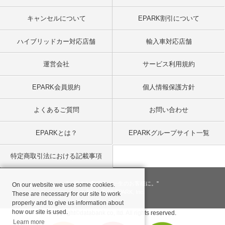
キャンセルについて
EPARK割引について
ハイブリッドカー対応店舗
輸入車対応店舗
運営会社
サービス利用規約
EPARK会員規約
個人情報保護方針
よくあるご質問
お問い合わせ
EPARKとは？
EPARKグループサイト一覧
特定商取引法における記載事項
"一回のお客様を、一生のお客様に。"
On our website we use some cookies.
© 2001
- 2026 EPARK, Inc.
These are necessary for our site to work
properly and to give us information about
how our site is used.
Copyright©databank co, ltd. All rights reserved.
Learn more