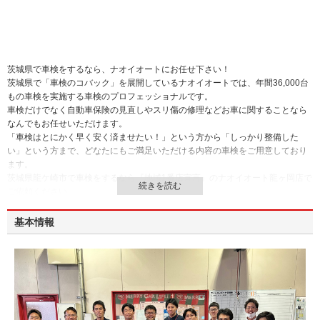
茨城県で車検をするなら、ナオイオートにお任せ下さい！
茨城県で「車検のコバック」を展開しているナオイオートでは、年間36,000台
もの車検を実施する車検のプロフェッショナルです。
車検だけでなく自動車保険の見直しやスリ傷の修理などお車に関することなら
なんでもお任せいただけます。
「車検はとにかく早く安く済ませたい！」という方から「しっかり整備した
い」という方まで、どなたにもご満足いただける内容の車検をご用意しており
ます。
茨城県龍ケ崎市で車検をするなら『地域1番店宣言』のナオイオート龍ヶ岡店で
ご依頼ください。
安さに自信を持っておすすめします。
基本情報