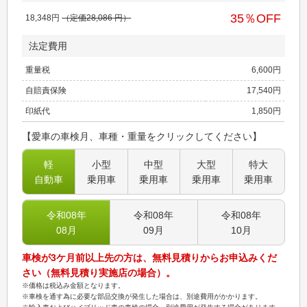
35
％OFF
18,348
円
（定価
28,086
円）
法定費用
重量税
6,600
円
自賠責保険
17,540
円
印紙代
1,850
円
【愛車の車検月、車種・重量をクリックしてください】
軽
小型
中型
大型
特大
自動車
乗用車
乗用車
乗用車
乗用車
令和08
年
令和08
年
令和08
年
08
月
09
月
10
月
車検が3ケ月前以上先の方は、無料見積りからお申込みくだ
さい（無料見積り実施店の場合）。
※価格は税込み金額となります。
※車検を通す為に必要な部品交換が発生した場合は、別途費用がかかります。