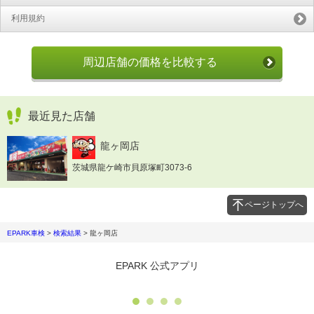
利用規約
周辺店舗の価格を比較する
最近見た店舗
龍ヶ岡店
茨城県龍ケ崎市貝原塚町3073-6
ページトップへ
EPARK車検
>
検索結果
>
龍ヶ岡店