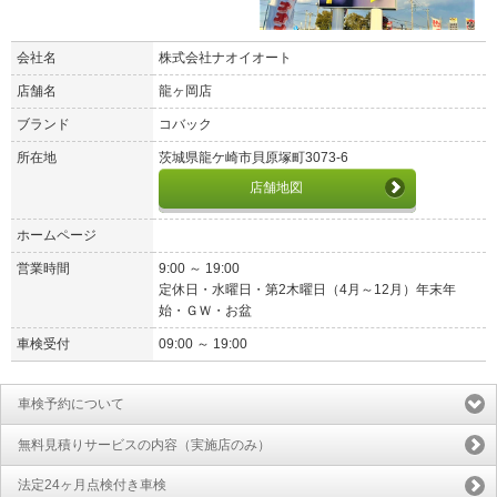
会社名
株式会社ナオイオート
店舗名
龍ヶ岡店
ブランド
コバック
所在地
茨城県龍ケ崎市貝原塚町3073-6
店舗地図
ホームページ
営業時間
9:00 ～ 19:00
定休日・水曜日・第2木曜日（4月～12月）年末年
始・ＧＷ・お盆
車検受付
09:00 ～ 19:00
車検予約について
無料見積りサービスの内容（実施店のみ）
法定24ヶ月点検付き車検