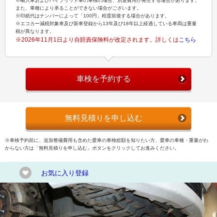
※輸入車およびハイブリッド車の車検の場合、別途費用が発生する場合があります。
また、車種により承ることができない場合がございます。
※印紙代はナンバーによって「100円」程度前後する場合があります。
※エコカー減税対象車及び新車登録から13年及び18年以上経過している車両は重量
税が異なります。
※2026年11月1日より自賠責保険料が改定されます。詳しくは
こちら
車検を予約する
無料見積りを申し込む
※車検予約前に、追加整備費用も含めた愛車の車検総額を知りたい方、愛車の車種・重量がわ
からない方は「無料見積りを申し込む」ボタンをクリックしてお進みください。
お気に入り登録