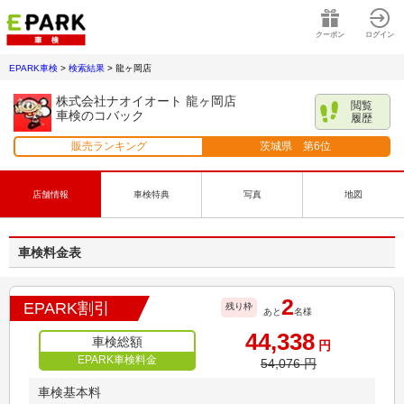
クーポン
ログイン
EPARK車検
>
検索結果
>
龍ヶ岡店
株式会社ナオイオート 龍ヶ岡店
閲覧
車検のコバック
履歴
販売ランキング
茨城県
第
6
位
店舗情報
車検特典
写真
地図
車検料金表
2
EPARK割引
残り枠
あと
名様
44,338
車検総額
円
EPARK車検料金
54,076
円
車検基本料