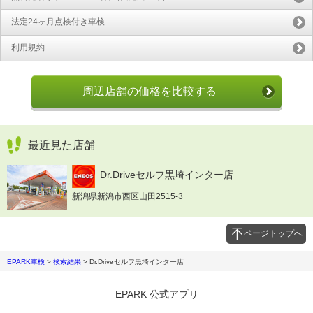
法定24ヶ月点検付き車検
利用規約
周辺店舗の価格を比較する
最近見た店舗
Dr.Driveセルフ黒埼インター店
新潟県新潟市西区山田2515-3
ページトップへ
EPARK車検
>
検索結果
>
Dr.Driveセルフ黒埼インター店