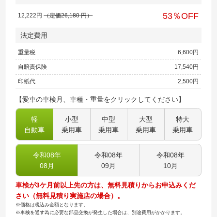
53
％OFF
12,222
円
（定価
26,180
円）
法定費用
重量税
6,600
円
自賠責保険
17,540
円
印紙代
2,500
円
【愛車の車検月、車種・重量をクリックしてください】
軽
小型
中型
大型
特大
自動車
乗用車
乗用車
乗用車
乗用車
令和08
年
令和08
年
令和08
年
08
月
09
月
10
月
車検が3ケ月前以上先の方は、無料見積りからお申込みくだ
さい（無料見積り実施店の場合）。
※価格は税込み金額となります。
※車検を通す為に必要な部品交換が発生した場合は、別途費用がかかります。