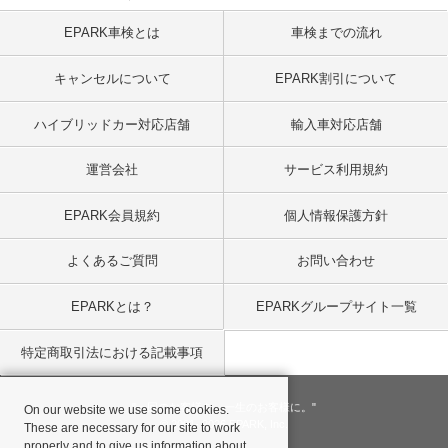
EPARK車検とは
車検までの流れ
キャンセルについて
EPARK割引について
ハイブリッドカー対応店舗
輸入車対応店舗
運営会社
サービス利用規約
EPARK会員規約
個人情報保護方針
よくあるご質問
お問い合わせ
EPARKとは？
EPARKグループサイト一覧
特定商取引法における記載事項
"一回のお客様を、一生のお客様に。"
On our website we use some cookies.
© 2001
- 2026 EPARK, Inc.
These are necessary for our site to work
properly and to give us information about