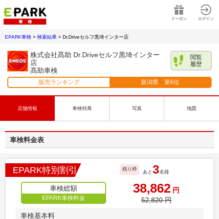
クーポン
ログイン
EPARK車検
>
検索結果
>
Dr.Driveセルフ黒埼インター店
株式会社髙助 Dr.Driveセルフ黒埼インター
閲覧
店
履歴
髙助車検
販売ランキング
新潟県
第
6
位
店舗情報
車検特典
写真
地図
車検料金表
3
EPARK特別割引
残り枠
あと
名様
38,862
車検総額
円
EPARK車検料金
52,820
円
車検基本料