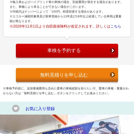
※輸入車およびハイブリッド車の車検の場合、別途費用が発生する場合があります。
また、車種により承ることができない場合がございます。
※印紙代はナンバーによって「100円」程度前後する場合があります。
※エコカー減税対象車及び新車登録から13年及び18年以上経過している車両は重量
税が異なります。
※2026年11月1日より自賠責保険料が改定されます。詳しくは
こちら
車検を予約する
無料見積りを申し込む
※車検予約前に、追加整備費用も含めた愛車の車検総額を知りたい方、愛車の車種・重量がわ
からない方は「無料見積りを申し込む」ボタンをクリックしてお進みください。
お気に入り登録