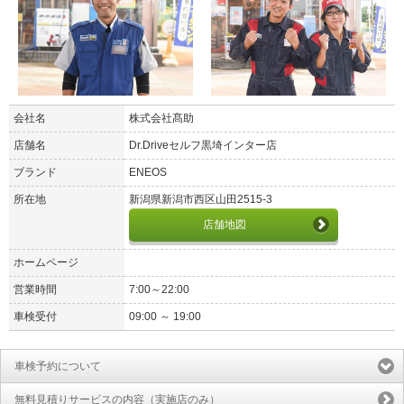
会社名
株式会社髙助
店舗名
Dr.Driveセルフ黒埼インター店
ブランド
ENEOS
所在地
新潟県新潟市西区山田2515-3
店舗地図
ホームページ
営業時間
7:00～22:00
車検受付
09:00 ～ 19:00
車検予約について
無料見積りサービスの内容（実施店のみ）