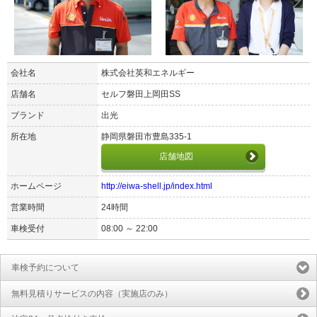
会社名
株式会社英和エネルギー
店舗名
セルフ磐田上岡田SS
ブランド
出光
所在地
静岡県磐田市豊島335-1
店舗地図
ホームページ
http://eiwa-shell.jp/index.html
営業時間
24時間
車検受付
08:00 ～ 22:00
車検予約について
無料見積りサービスの内容（実施店のみ）