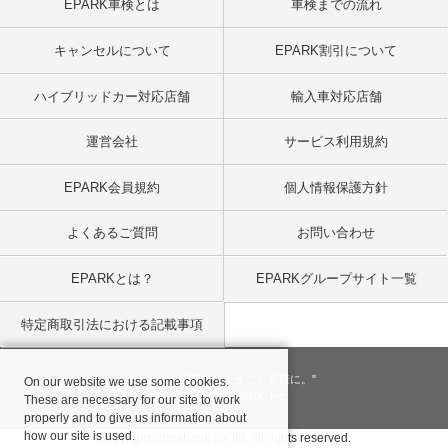
EPARK車検とは
車検までの流れ
キャンセルについて
EPARK割引について
ハイブリッドカー対応店舗
輸入車対応店舗
運営会社
サービス利用規約
EPARK会員規約
個人情報保護方針
よくあるご質問
お問い合わせ
EPARKとは？
EPARKグループサイト一覧
特定商取引法における記載事項
"一回のお客様を、一生のお客様に。"
On our website we use some cookies.
© 2001
- 2026 EPARK, Inc.
These are necessary for our site to work
properly and to give us information about
how our site is used.
Copyright©databank co, ltd. All rights reserved.