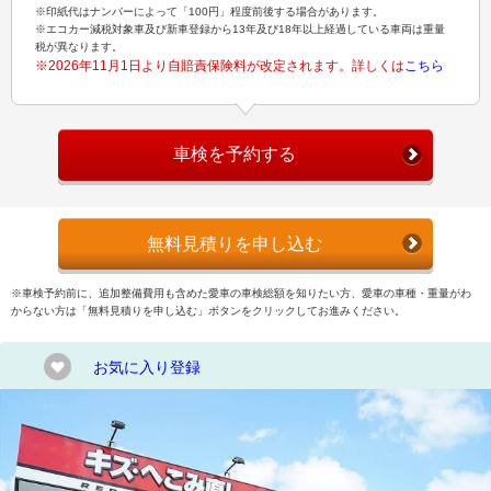
※印紙代はナンバーによって「100円」程度前後する場合があります。
※エコカー減税対象車及び新車登録から13年及び18年以上経過している車両は重量
税が異なります。
※2026年11月1日より自賠責保険料が改定されます。詳しくは
こちら
車検を予約する
無料見積りを申し込む
※車検予約前に、追加整備費用も含めた愛車の車検総額を知りたい方、愛車の車種・重量がわ
からない方は「無料見積りを申し込む」ボタンをクリックしてお進みください。
お気に入り登録