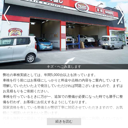
キズ・へこみ直します
万全に整
弊社の車検実績としては、年間5,000台以上を誇っています。
車検を行う前にはお客様にしっかりと料金や点検の内容をご案内しています。
理解していただいた上で発注していただければ問題ございませんので、まずは
お見積もりをご依頼ください。
車検を行っているときに万が一、追加での整備が必要になった時でも勝手に整
備を行わず、お客様にお伝えするようにしております。
国家資格を有している整備士が懇切丁寧に対応させていただきますので、お気
軽にご相談いただきたいと思います。
代車も無料でご提供しておりますので、多くのお客様にご利用いただいており
ます。