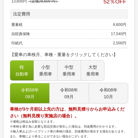
52
％OFF
13,600
円
（定価
28,600
円）
法定費用
重量税
6,600
円
自賠責保険
17,540
円
印紙代
2,500
円
【愛車の車検月、車種・重量をクリックしてください】
軽
小型
中型
大型
自動車
乗用車
乗用車
乗用車
令和08
年
令和08
年
令和08
年
08
月
09
月
10
月
車検が3ケ月前以上先の方は、無料見積りからお申込みくだ
さい（無料見積り実施店の場合）。
※価格は税込み金額となります。
※車検を通す為に必要な部品交換が発生した場合は、別途費用がかかります。
※輸入車およびハイブリッド車の車検の場合、別途費用が発生する場合があります。
また、車種により承ることができない場合がございます。