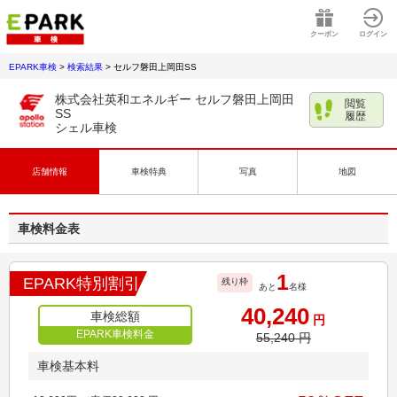
クーポン
ログイン
EPARK車検
>
検索結果
>
セルフ磐田上岡田SS
株式会社英和エネルギー セルフ磐田上岡田
閲覧
SS
履歴
シェル車検
店舗情報
車検特典
写真
地図
車検料金表
1
EPARK特別割引
残り枠
あと
名様
40,240
車検総額
円
EPARK車検料金
55,240
円
車検基本料