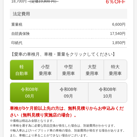
6
％OFF
18,700
円
（定価
19,800
円）
法定費用
重量税
6,600
円
自賠責保険
17,540
円
印紙代
1,850
円
【愛車の車検月、車種・重量をクリックしてください】
軽
小型
中型
大型
特大
自動車
乗用車
乗用車
乗用車
乗用車
令和08
年
令和08
年
令和08
年
08
月
09
月
10
月
車検が3ケ月前以上先の方は、無料見積りからお申込みくだ
さい（無料見積り実施店の場合）。
※価格は税込み金額となります。
※車検を通す為に必要な部品交換が発生した場合は、別途費用がかかります。
※輸入車およびハイブリッド車の車検の場合、別途費用が発生する場合があります。
また、車種により承ることができない場合がございます。