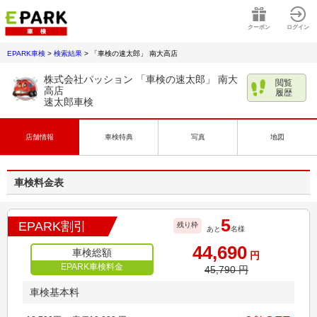
クーポン
ログイン
EPARK車検
>
検索結果
>
「車検の速太郎」 南大高店
株式会社パッション 「車検の速太郎」 南大
閲覧
高店
履歴
速太郎車検
店舗情報
車検特典
写真
地図
車検料金表
5
EPARK割引
残り枠
あと
名様
44,690
車検総額
円
EPARK車検料金
45,790
円
車検基本料