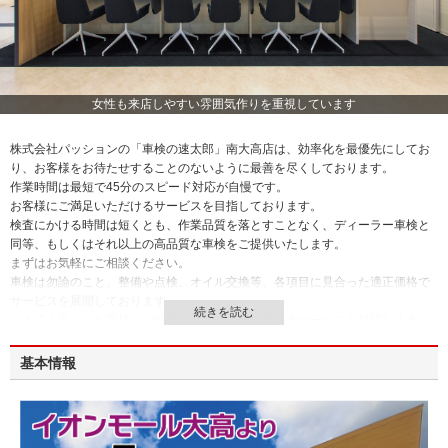
女性も来店しやすい雰囲気作りを重視しています
株式会社パッションの「車検の速太郎」南大高店は、効率化を最優先にしてお
り、お客様をお待たせすることのないように最善を尽くしております。
作業時間は最短で45分のスピード対応が自慢です。
お客様にご満足いただけるサービスを目指しております。
検査にかける時間は短くとも、作業品質を落とすことなく、ディーラー車検と
同等、もしくはそれ以上の高品質な車検をご提供いたします。
まずはお気軽にご相談ください。
車検は勿論のこと、整備や点検、オイル交換等、各項目に見合った適正価格で
サービスを展開しております。
一人でも多くのお客様にご納得、満足していただけるサービスを目指します。
基本情報