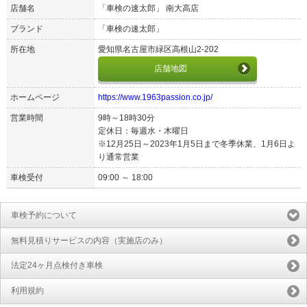
店舗名
「車検の速太郎」 南大高店
ブランド
「車検の速太郎」
所在地
愛知県名古屋市緑区高根山2-202
店舗地図
ホームページ
https://www.1963passion.co.jp/
営業時間
9時～18時30分
定休日：毎週水・木曜日
※12月25日～2023年1月5日まで冬季休業、1月6日よ
り通常営業
車検受付
09:00 ～ 18:00
車検予約について
無料見積りサービスの内容（実施店のみ）
法定24ヶ月点検付き車検
利用規約