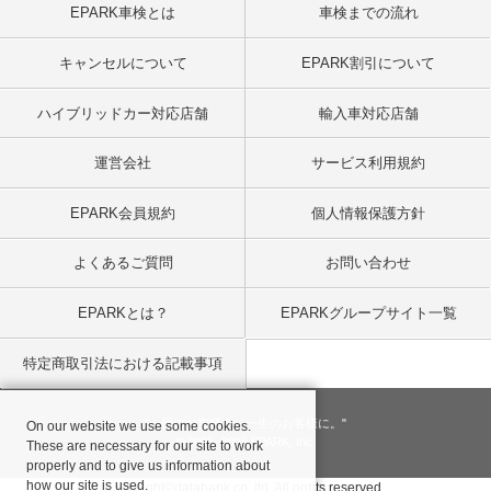
EPARK車検とは
車検までの流れ
キャンセルについて
EPARK割引について
ハイブリッドカー対応店舗
輸入車対応店舗
運営会社
サービス利用規約
EPARK会員規約
個人情報保護方針
よくあるご質問
お問い合わせ
EPARKとは？
EPARKグループサイト一覧
特定商取引法における記載事項
"一回のお客様を、一生のお客様に。"
On our website we use some cookies.
© 2001
- 2026 EPARK, Inc.
These are necessary for our site to work
properly and to give us information about
how our site is used.
Copyright©databank co, ltd. All rights reserved.