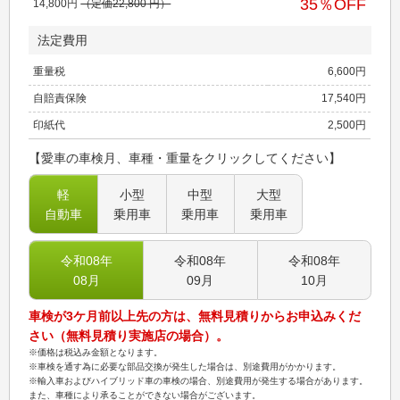
35
％OFF
14,800
円
（定価
22,800
円）
法定費用
重量税
6,600
円
自賠責保険
17,540
円
印紙代
2,500
円
【愛車の車検月、車種・重量をクリックしてください】
軽
小型
中型
大型
自動車
乗用車
乗用車
乗用車
令和08
年
令和08
年
令和08
年
08
月
09
月
10
月
車検が3ケ月前以上先の方は、無料見積りからお申込みくだ
さい（無料見積り実施店の場合）。
※価格は税込み金額となります。
※車検を通す為に必要な部品交換が発生した場合は、別途費用がかかります。
※輸入車およびハイブリッド車の車検の場合、別途費用が発生する場合があります。
また、車種により承ることができない場合がございます。