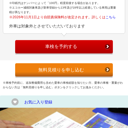
※印紙代はナンバーによって「100円」程度前後する場合があります。
※エコカー減税対象車及び新車登録から13年及び18年以上経過している車両は重量
税が異なります。
※2026年11月1日より自賠責保険料が改定されます。詳しくは
こちら
外車は対象外とさせていただいております
車検を予約する
無料見積りを申し込む
※車検予約前に、追加整備費用も含めた愛車の車検総額を知りたい方、愛車の車種・重量がわ
からない方は「無料見積りを申し込む」ボタンをクリックしてお進みください。
お気に入り登録