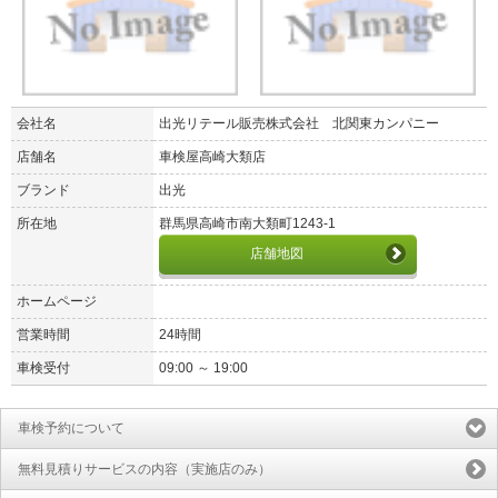
会社名
出光リテール販売株式会社 北関東カンパニー
店舗名
車検屋高崎大類店
ブランド
出光
所在地
群馬県高崎市南大類町1243-1
店舗地図
ホームページ
営業時間
24時間
車検受付
09:00 ～ 19:00
車検予約について
無料見積りサービスの内容（実施店のみ）