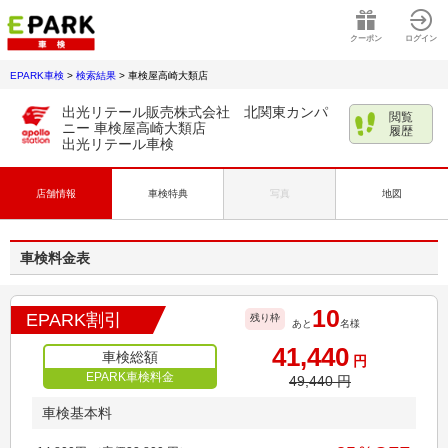
クーポン
ログイン
EPARK車検
>
検索結果
>
車検屋高崎大類店
出光リテール販売株式会社 北関東カンパ
閲覧
ニー 車検屋高崎大類店
履歴
出光リテール車検
店舗情報
車検特典
写真
地図
車検料金表
10
EPARK割引
残り枠
あと
名様
41,440
車検総額
円
EPARK車検料金
49,440
円
車検基本料