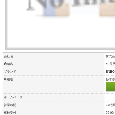
会社名
株式会
店舗名
50号
ブランド
ENEO
所在地
栃木県
ホームページ
営業時間
24時
車検受付
09:00