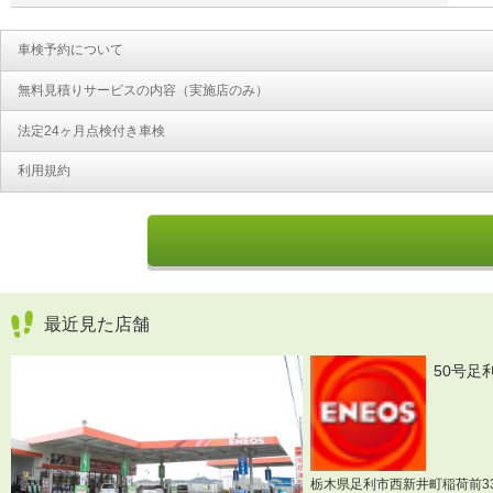
車検予約について
無料見積りサービスの内容（実施店のみ）
法定24ヶ月点検付き車検
利用規約
最近見た店舗
50号足
栃木県足利市西新井町稲荷前334