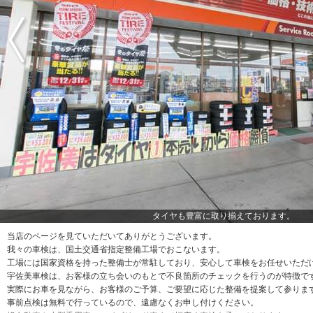
タイヤも豊富に取り揃えております。
当店のページを見ていただいてありがとうございます。
我々の車検は、国土交通省指定整備工場でおこないます。
工場には国家資格を持った整備士が常駐しており、安心して車検をお任せいただ
宇佐美車検は、お客様の立ち会いのもとで不良箇所のチェックを行うのが特徴で
実際にお車を見ながら、お客様のご予算、ご要望に応じた整備を提案して参りま
事前点検は無料で行っているので、遠慮なくお申し付けください。