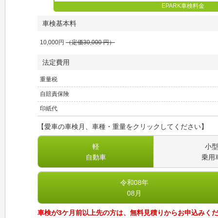
EPARK車検料金
車検基本料
10,000
円
（定価
30,000
円）
法定費用
重量税
自賠責保険
印紙代
【愛車の車検月、車種・重量をクリックしてください】
軽
小
自動車
乗用
令和08
年
08
月
車検が3ケ月前以上先の方は、無料見積りからお申込みく