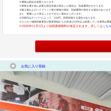
※価格は税込み金額となります。
※車検を通す為に必要な部品交換が発生した場合は、別途費用がかかります。
※輸入車およびハイブリッド車の車検の場合、別途費用が発生する場合があります
また、車種により承ることができない場合がございます。
※印紙代はナンバーによって「100円」程度前後する場合があります。
※エコカー減税対象車及び新車登録から13年及び18年以上経過している車両は重
※2026年11月1日より自賠責保険料が改定されます。詳しくは
こち
お気に入り登録