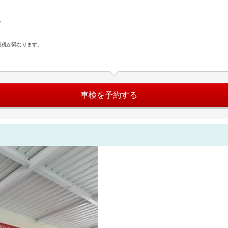
。
量税が異なります。
ら
車検を予約する