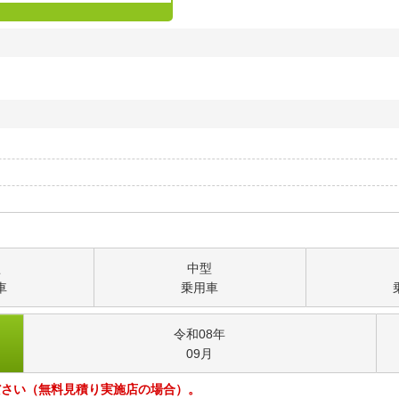
型
中型
車
乗用車
令和08
年
09
月
ださい（無料見積り実施店の場合）。