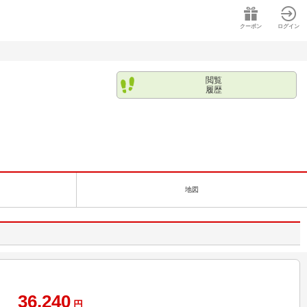
クーポン
ログイン
閲覧
履歴
地図
36,240
円