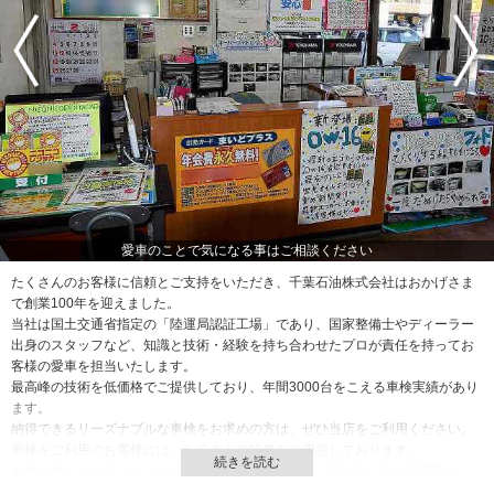
愛車のことで気になる事はご相談ください
たくさんのお客様に信頼とご支持をいただき、千葉石油株式会社はおかげさま
で創業100年を迎えました。
当社は国土交通省指定の「陸運局認証工場」であり、国家整備士やディーラー
出身のスタッフなど、知識と技術・経験を持ち合わせたプロが責任を持ってお
客様の愛車を担当いたします。
最高峰の技術を低価格でご提供しており、年間3000台をこえる車検実績があり
ます。
納得できるリーズナブルな車検をお求めの方は、ぜひ当店をご利用ください。
車検をご利用のお客様には、たくさんの特典をご用意しております。
車検以外にもボディーコーティング、傷へこみ修理、新古車・中古車買取およ
び販売、レンタカー、保険各種も取り扱い中。