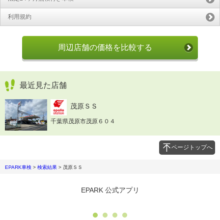
利用規約
周辺店舗の価格を比較する
最近見た店舗
茂原ＳＳ
千葉県茂原市茂原６０４
ページトップへ
EPARK車検
>
検索結果
>
茂原ＳＳ