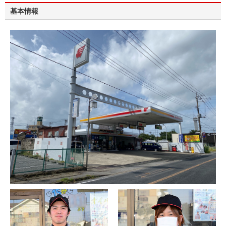
茂原ＳＳは元旦を除き無休、平日は7時から21時まで、日曜・祝祭日は8時から
基本情報
20時まで営業しております。
お車のことなら、当店にお気軽にご相談ください。