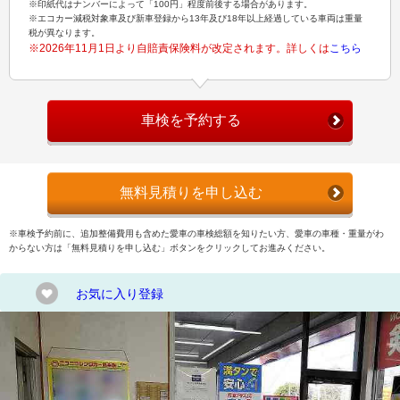
※印紙代はナンバーによって「100円」程度前後する場合があります。
※エコカー減税対象車及び新車登録から13年及び18年以上経過している車両は重量
税が異なります。
※2026年11月1日より自賠責保険料が改定されます。詳しくは
こちら
車検を予約する
無料見積りを申し込む
※車検予約前に、追加整備費用も含めた愛車の車検総額を知りたい方、愛車の車種・重量がわ
からない方は「無料見積りを申し込む」ボタンをクリックしてお進みください。
お気に入り登録