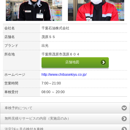
会社名
千葉石油株式会社
店舗名
茂原ＳＳ
ブランド
出光
所在地
千葉県茂原市茂原６０４
店舗地図
ホームページ
http://www.chibasekiyu.co.jp/
営業時間
7:00～21:00
車検受付
08:00 ～ 20:00
車検予約について
無料見積りサービスの内容（実施店のみ）
法定24ヶ月点検付き車検