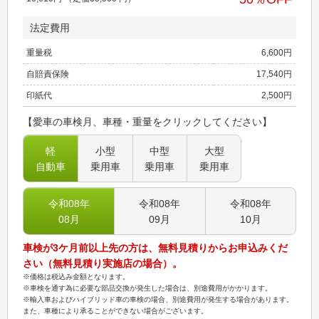
法定費用
重量税
6,600
円
自賠責保険
17,540
円
印紙代
2,500
円
【愛車の車検月、車種・重量をクリックしてください】
軽
小型
中型
大型
自動車
乗用車
乗用車
乗用車
令和08
年
令和08
年
令和08
年
08
月
09
月
10
月
車検が3ケ月前以上先の方は、無料見積りからお申込みくだ
さい（無料見積り実施店の場合）。
※価格は税込み金額となります。
※車検を通す為に必要な部品交換が発生した場合は、別途費用がかかります。
※輸入車およびハイブリッド車の車検の場合、別途費用が発生する場合があります。
また、車種により承ることができない場合がございます。