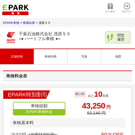
クーポン
ログイン
EPARK車検
>
検索結果
>
茂原ＳＳ
千葉石油株式会社 茂原ＳＳ
閲覧
○● ハートフル車検 ●○
履歴
店舗情報
車検特典
写真
地図
車検料金表
10
EPARK特別割引
残り枠
あと
名様
43,250
車検総額
円
EPARK車検料金
60,140
円
車検基本料
50
％OFF
16,610
円
（定価
33,500
円）