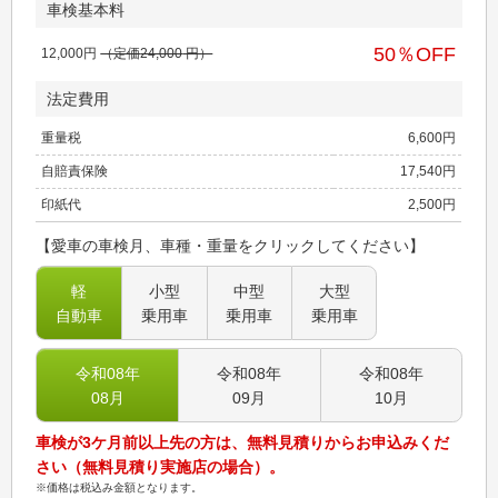
車検基本料
50
％OFF
12,000
円
（定価
24,000
円）
法定費用
重量税
6,600
円
自賠責保険
17,540
円
印紙代
2,500
円
【愛車の車検月、車種・重量をクリックしてください】
軽
小型
中型
大型
自動車
乗用車
乗用車
乗用車
令和08
年
令和08
年
令和08
年
08
月
09
月
10
月
車検が3ケ月前以上先の方は、無料見積りからお申込みくだ
さい（無料見積り実施店の場合）。
※価格は税込み金額となります。