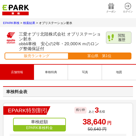
クーポン
ログイン
EPARK車検
>
検索結果
>
オブリステーション射水
三愛オブリ北陸株式会社 オブリステーショ
閲覧
ン射水
履歴
obbli車検 安心の2年・20,000Ｋｍのロン
グ整備保証付
販売ランキング
富山県
第
1
位
店舗情報
車検特典
写真
地図
車検料金表
3
EPARK特別割引
残り枠
あと
名様
38,640
車検総額
円
EPARK車検料金
50,640
円