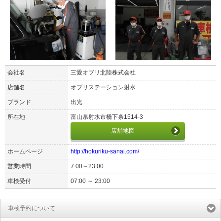
会社名
三愛オブリ北陸株式会社
店舗名
オブリステーション射水
ブランド
出光
所在地
富山県射水市橋下条1514-3
店舗地図
ホームページ
http://hokuriku-sanai.com/
営業時間
7:00～23:00
車検受付
07:00 ～ 23:00
車検予約について