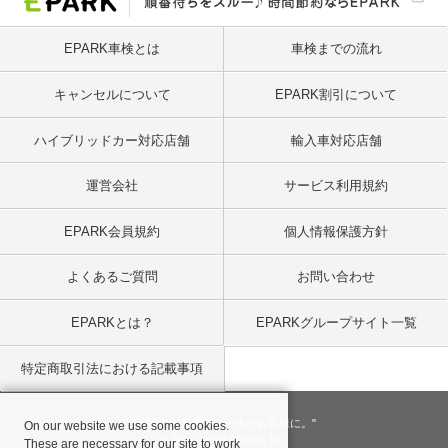
EPARK車検とは
車検までの流れ
キャンセルについて
EPARK割引について
ハイブリッドカー対応店舗
輸入車対応店舗
運営会社
サービス利用規約
EPARK会員規約
個人情報保護方針
よくあるご質問
お問い合わせ
EPARKとは？
EPARKグループサイト一覧
特定商取引法における記載事項
"一回のお客様を、一生のお客様に。"
On our website we use some cookies.
© 2001
- 2026 EPARK, Inc.
These are necessary for our site to work