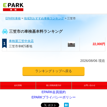
EPARK車検
>
地域別おすすめ車検ランキング
>
三笠市
三笠市の車検基本料ランキング
車検屋三笠中央店
1
22,000円
三笠市幸町5番地
2026/08/06 現在
ランキングトップへ戻る
会社情報
個人情報保護方針
お問い合わせ