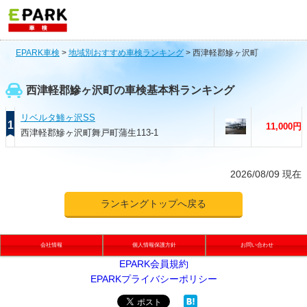
EPARK車検
>
地域別おすすめ車検ランキング
>
西津軽郡鰺ヶ沢町
西津軽郡鰺ヶ沢町の車検基本料ランキング
リベルタ鯵ヶ沢SS
1
11,000円
西津軽郡鰺ヶ沢町舞戸町蒲生113-1
2026/08/09 現在
ランキングトップへ戻る
会社情報
個人情報保護方針
お問い合わせ