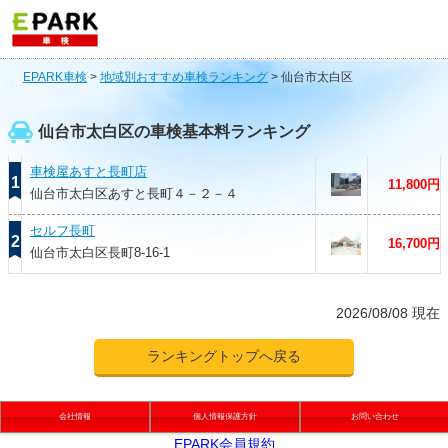
EPARK車検
>
地域別おすすめ車検ランキング
>
仙台市太白区
仙台市太白区の車検基本料ランキング
車検屋あすと長町店
1
11,800円
仙台市太白区あすと長町４－２－４
セルフ長町
2
16,700円
仙台市太白区長町8-16-1
2026/08/08 現在
ランキングトップへ戻る
会社情報
個人情報保護方針
お問い合わせ