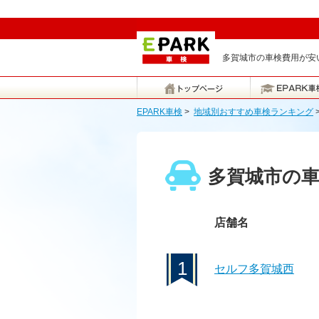
多賀城市の車検費用が安い
EPARK車検
>
地域別おすすめ車検ランキング
多賀城市の
店舗名
1
セルフ多賀城西