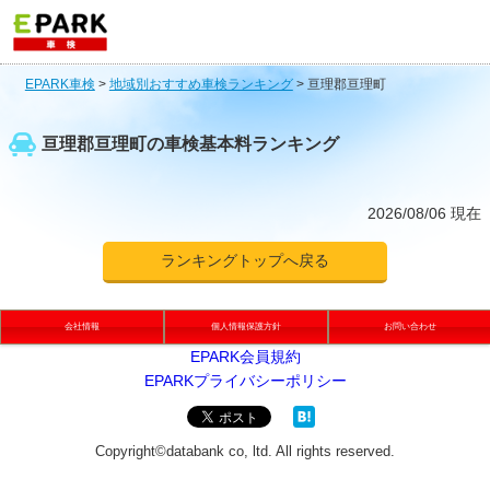
EPARK車検
>
地域別おすすめ車検ランキング
>
亘理郡亘理町
亘理郡亘理町の車検基本料ランキング
2026/08/06 現在
ランキングトップへ戻る
会社情報
個人情報保護方針
お問い合わせ