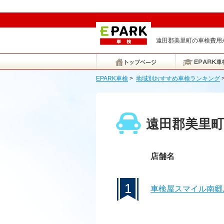
遠田郡美里町の車検費用が
EPARK車検
>
地域別おすすめ車検ランキング
遠田郡美里
店舗名
1
車検屋スマイル南郷