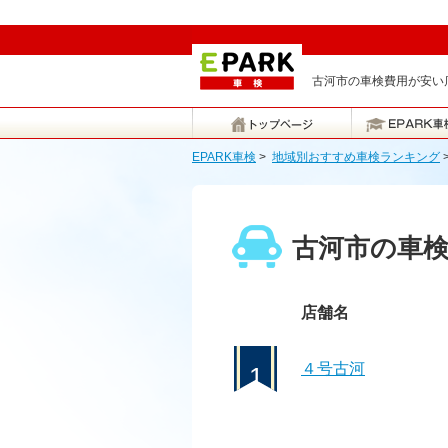
古河市の車検費用が安い店
EPARK車検
>
地域別おすすめ車検ランキング
古河市の車
店舗名
４号古河
1