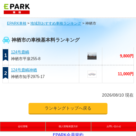
EPARK車検
>
地域別おすすめ車検ランキング
>
神栖市
神栖市の車検基本料ランキング
124号鹿嶋
1
9,800円
神栖市平泉255-8
124号鹿嶋神栖
2
11,000円
神栖市知手2975-17
2026/08/10 現在
ランキングトップへ戻る
会社情報
個人情報保護方針
お問い合わせ