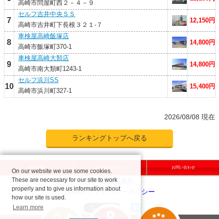
高崎市問屋町西２－４－９
セルフ吉井中央ＳＳ
7
12,150円
高崎市吉井町下長根３２１-７
車検屋高崎飯塚店
8
14,800円
高崎市飯塚町370-1
車検屋高崎大類店
9
14,800円
高崎市南大類町1243-1
セルフ浜川SS
10
15,400円
高崎市浜川町327-1
2026/08/08 現在
ランキングトップへ戻る
会社情報
個人情報保護方針
お問い合わせ
On our website we use some cookies.
These are necessary for our site to work
properly and to give us information about
how our site is used.
Learn more