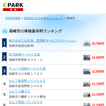
EPARK車検
>
地域別おすすめ車検ランキング
>
高崎市
高崎市の車検基本料ランキング
株式会社三山石油 群馬町サービスステーション
1
10,780円
高崎市稲荷台町96
BCN高崎サービス工場
2
12,000円
高崎市島野町８９０－３
チューブ高崎サービス工場
3
12,000円
高崎市小八木町１７３３
セルフ倉賀野バイパスＳＳ
4
12,150円
高崎市倉賀野町２４６６
セルフ八幡ＳＳ
5
12,150円
高崎市八幡町１０５９番地
セルフ高前バイパスＳＳ
6
12,150円