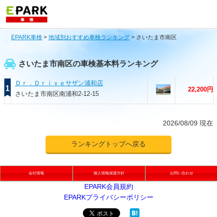
EPARK車検
>
地域別おすすめ車検ランキング
>
さいたま市南区
さいたま市南区の車検基本料ランキング
Ｄｒ．Ｄｒｉｖｅサザン浦和店
1
22,200円
さいたま市南区南浦和2-12-15
2026/08/09 現在
ランキングトップへ戻る
会社情報
個人情報保護方針
お問い合わせ