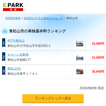
EPARK車検
>
地域別おすすめ車検ランキング
>
東松山市
東松山市の車検基本料ランキング
407号東松山
1
10,000円
東松山市大字松山字中原1551-1
タカハシ自動車
2
15,000円
東松山市柏崎177
東松山SS
3
30,640円
東松山市東平１７６１
2026/08/08 現在
ランキングトップへ戻る