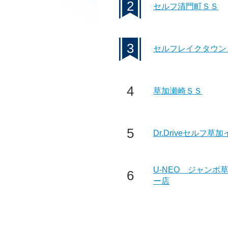
2
セルフ清門町ＳＳ
3
セルフレイクタウン
4
草加瀬崎ＳＳ
5
Dr.Driveセルフ草
U-NEO ジャンボ
6
ー店