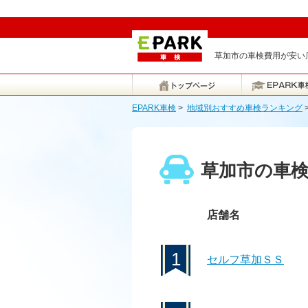
草加市の車検費用が安い店
EPARK車検
>
地域別おすすめ車検ランキング
草加市の車
店舗名
1
セルフ草加ＳＳ