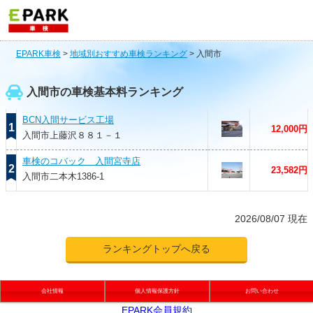
EPARK車検
>
地域別おすすめ車検ランキング
>
入間市
入間市の車検基本料ランキング
BCN入間サービス工場
1
12,000円
入間市上藤沢８８１－１
車検のコバック 入間宮寺店
2
23,582円
入間市二本木1386-1
2026/08/07 現在
ランキングトップへ戻る
会社情報
個人情報保護方針
お問い合わせ