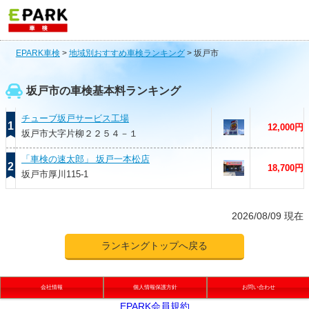
EPARK車検
>
地域別おすすめ車検ランキング
>
坂戸市
坂戸市の車検基本料ランキング
チューブ坂戸サービス工場
1
12,000円
坂戸市大字片柳２２５４－１
「車検の速太郎」 坂戸一本松店
2
18,700円
坂戸市厚川115-1
2026/08/09 現在
ランキングトップへ戻る
会社情報
個人情報保護方針
お問い合わせ