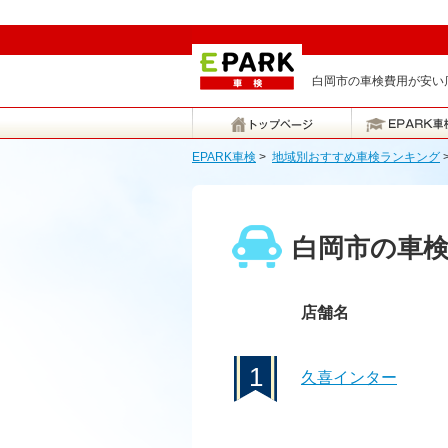
白岡市の車検費用が安い店
EPARK車検
>
地域別おすすめ車検ランキング
白岡市の車
店舗名
1
久喜インター