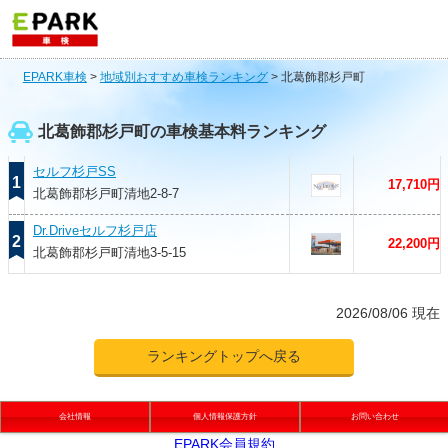
EPARK車検
>
地域別おすすめ車検ランキング
>
北葛飾郡杉戸町
北葛飾郡杉戸町の車検基本料ランキング
セルフ杉戸SS
1
17,710円
北葛飾郡杉戸町清地2-8-7
Dr.Driveセルフ杉戸店
2
22,200円
北葛飾郡杉戸町清地3-5-15
2026/08/06 現在
ランキングトップへ戻る
会社情報
個人情報保護方針
お問い合わせ