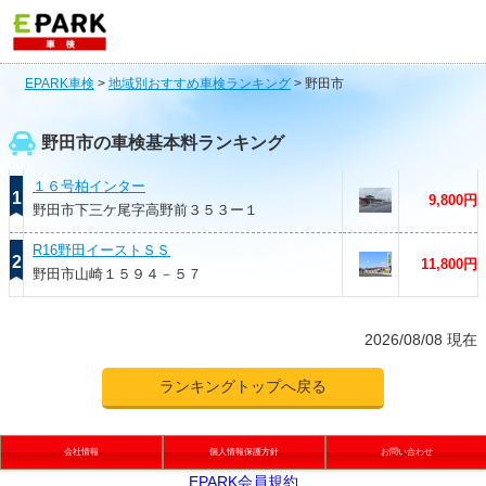
EPARK車検
>
地域別おすすめ車検ランキング
>
野田市
野田市の車検基本料ランキング
１６号柏インター
1
9,800円
野田市下三ケ尾字高野前３５３ー１
R16野田イーストＳＳ
2
11,800円
野田市山崎１５９４－５７
2026/08/08 現在
ランキングトップへ戻る
会社情報
個人情報保護方針
お問い合わせ