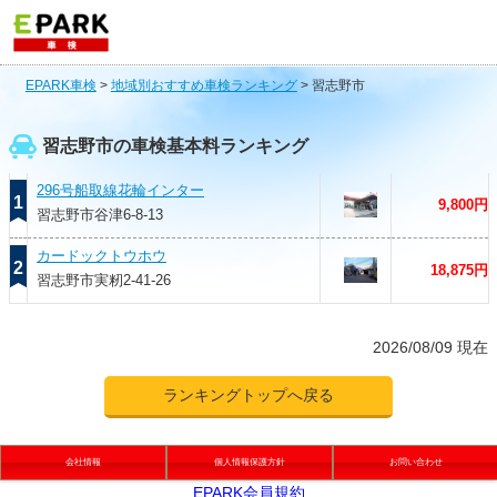
EPARK車検
>
地域別おすすめ車検ランキング
>
習志野市
習志野市の車検基本料ランキング
296号船取線花輪インター
1
9,800円
習志野市谷津6-8-13
カードックトウホウ
2
18,875円
習志野市実籾2-41-26
2026/08/09 現在
ランキングトップへ戻る
会社情報
個人情報保護方針
お問い合わせ