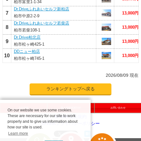
柏市富里1-1-34
Dr.Driveふれあいセルフ新柏店
7
13,000円
柏市中原2-2-9
Dr.Driveふれあいセルフ若柴店
8
13,000円
柏市若柴108-1
Dr.Drive柏北店
9
13,000円
柏市松ヶ崎425-1
DDニュー柏店
10
13,000円
柏市松ヶ崎745-1
2026/08/09 現在
ランキングトップへ戻る
会社情報
個人情報保護方針
お問い合わせ
On our website we use some cookies.
These are necessary for our site to work
properly and to give us information about
how our site is used.
Learn more