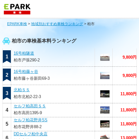
EPARK車検
>
地域別おすすめ車検ランキング
>
柏市
柏市の車検基本料ランキング
16号柏隧道
1
9,800円
柏市戸張290-2
16号柏藤ヶ谷
2
9,800円
柏市藤ヶ谷新田69-3
北柏ＳＳ
3
11,800円
柏市北柏2-22-3
セルフ柏高田ＳＳ
4
11,800円
柏市高田1395-9
セルフ柏花野井SS
5
11,800円
柏市花野井88-2
DDセルフ柏中央店
6
13,000円