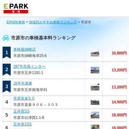
EPARK車検
>
地域別おすすめ車検ランキング
>
市原市
市原市の車検基本料ランキング
車検屋姉崎店
1
10,800円
市原市姉崎海岸25-6
297号市原インター
2
13,200円
市原市五井1191-1
16号市原東
3
13,200円
市原市五井南海岸41
市原喜多S.S
4
14,900円
市原市喜多９０６－３０３
五井西SS
5
18,000円
市原市出津西1-1-8
五井第1SS
6
18,000円