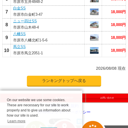
市原市五井4848-2
白金SS
7
18,000円
市原市白金町3-47
ニュー四辻SS
8
18,000円
市原市山木48-4
八幡SS
9
18,000円
市原市八幡北町1-5-6
馬立SS
10
18,000円
市原市馬立2051-1
2026/08/08 現在
ランキングトップへ戻る
会社情報
個人情報保護方針
お問い合わせ
On our website we use some cookies.
These are necessary for our site to work
properly and to give us information about
how our site is used.
Learn more