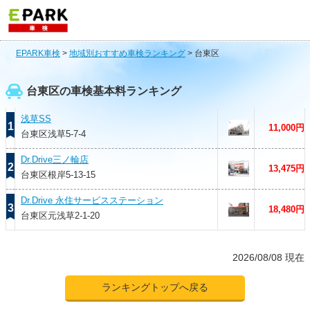
EPARK車検
>
地域別おすすめ車検ランキング
>
台東区
台東区の車検基本料ランキング
浅草SS
1
11,000円
台東区浅草5-7-4
Dr.Drive三ノ輪店
2
13,475円
台東区根岸5-13-15
Dr.Drive 永住サービスステーション
3
18,480円
台東区元浅草2-1-20
2026/08/08 現在
ランキングトップへ戻る