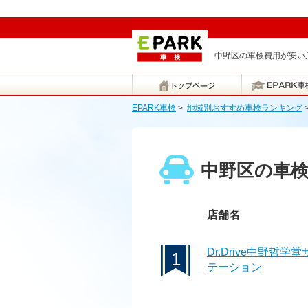
中野区の車検費用が安い店
EPARK車検
>
地域別おすすめ車検ランキング
中野区の車
店舗名
Dr.Drive中野哲学
1
テーション