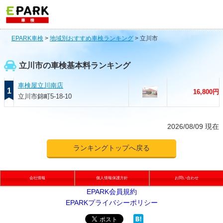
EPARK車検
>
地域別おすすめ車検ランキング
>
立川市
立川市の車検基本料ランキング
車検屋立川南店
1
16,800円
立川市錦町5-18-10
2026/08/09 現在
ランキングトップへ戻る
会社情報
個人情報保護方針
お問い合わせ