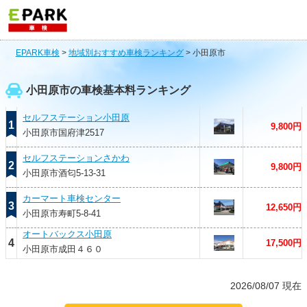
EPARK車検
>
地域別おすすめ車検ランキング
>
小田原市
小田原市の車検基本料ランキング
セルフステーション小田原
1
9,800円
小田原市国府津2517
セルフステーションさかわ
2
9,800円
小田原市酒匂5-13-31
カーマート車検センター
3
12,650円
小田原市寿町5-8-41
オートバックス小田原
4
17,500円
小田原市成田４６０
2026/08/07 現在