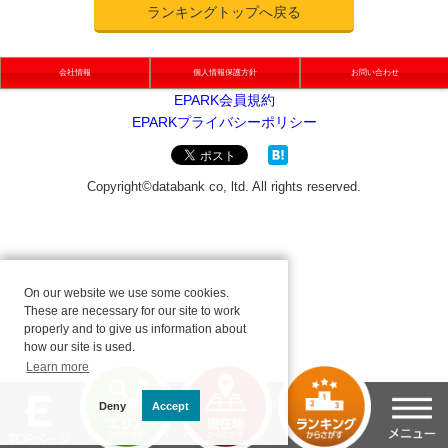
ランキングトップへ戻る
会社情報
個人情報保護方針
お問い合わせ
On our website we use some cookies.
These are necessary for our site to work
properly and to give us information about
how our site is used.
Learn more
Deny
Accept