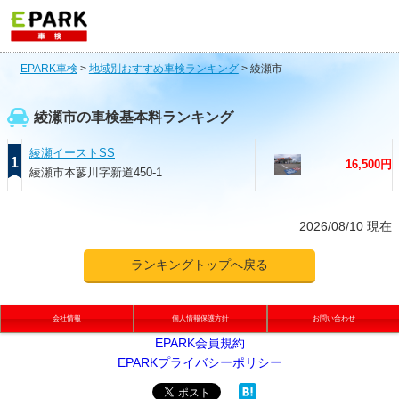
EPARK車検
>
地域別おすすめ車検ランキング
>
綾瀬市
綾瀬市の車検基本料ランキング
綾瀬イーストSS
1
16,500円
綾瀬市本蓼川字新道450-1
2026/08/10 現在
ランキングトップへ戻る
会社情報
個人情報保護方針
お問い合わせ