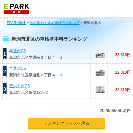
EPARK車検
>
地域別おすすめ車検ランキング
>
新潟市北区
新潟市北区の車検基本料ランキング
早通南CS
1
22,310円
新潟市北区早通南３丁目４－１
早通北CS
2
22,310円
新潟市北区早通北６丁目４－１
豊栄中央CS
3
22,310円
新潟市北区鳥屋1299-2
2026/08/09 現在
ランキングトップへ戻る