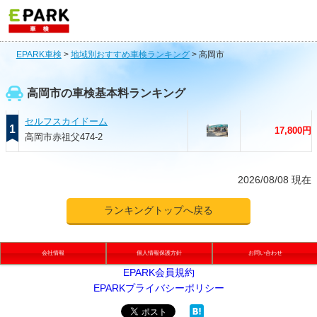
EPARK車検
>
地域別おすすめ車検ランキング
>
高岡市
高岡市の車検基本料ランキング
セルフスカイドーム
1
17,800円
高岡市赤祖父474-2
2026/08/08 現在
ランキングトップへ戻る
会社情報
個人情報保護方針
お問い合わせ