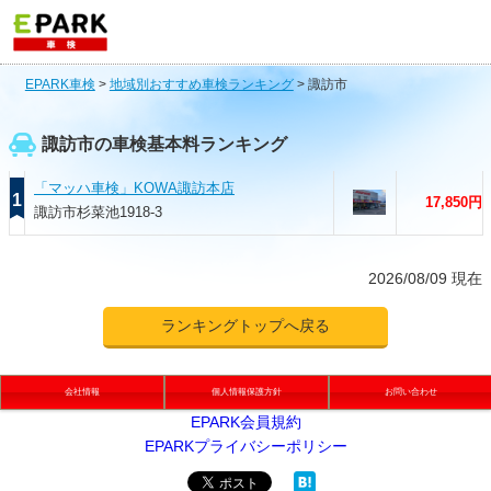
EPARK車検
>
地域別おすすめ車検ランキング
>
諏訪市
諏訪市の車検基本料ランキング
「マッハ車検」KOWA諏訪本店
1
17,850円
諏訪市杉菜池1918-3
2026/08/09 現在
ランキングトップへ戻る
会社情報
個人情報保護方針
お問い合わせ