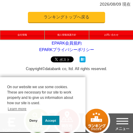
2026/08/09 現在
ランキングトップへ戻る
会社情報
個人情報保護方針
お問い合わせ
On our website we use some cookies.
These are necessary for our site to work
properly and to give us information about
how our site is used.
Learn more
Deny
Accept