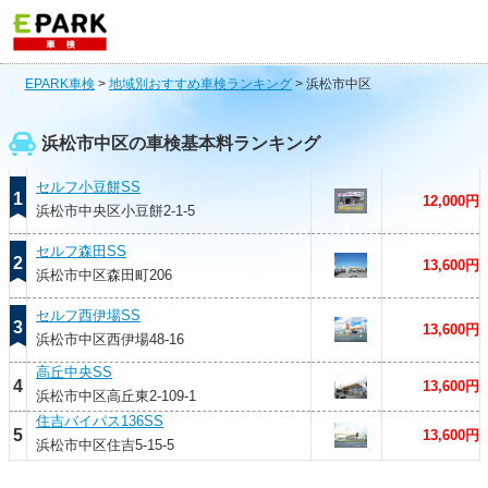
EPARK車検
>
地域別おすすめ車検ランキング
>
浜松市中区
浜松市中区の車検基本料ランキング
セルフ小豆餅SS
1
12,000円
浜松市中央区小豆餅2-1-5
セルフ森田SS
2
13,600円
浜松市中区森田町206
セルフ西伊場SS
3
13,600円
浜松市中区西伊場48-16
高丘中央SS
4
13,600円
浜松市中区高丘東2-109-1
住吉バイパス136SS
5
13,600円
浜松市中区住吉5-15-5