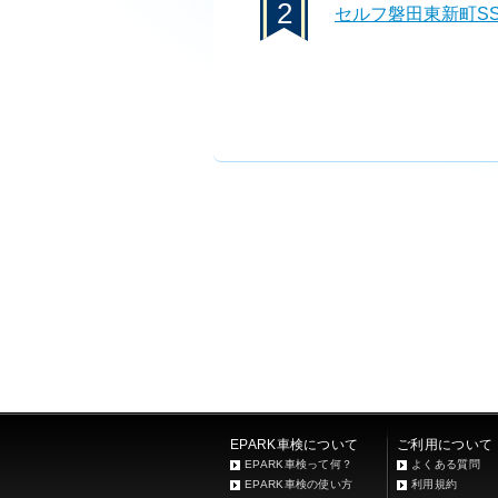
2
セルフ磐田東新町S