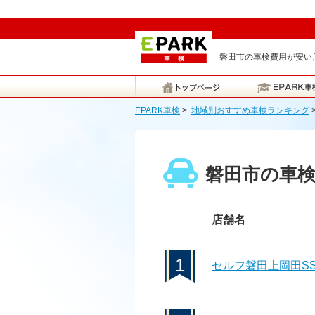
磐田市の車検費用が安い店
EPARK車検
>
地域別おすすめ車検ランキング
磐田市の車
店舗名
1
セルフ磐田上岡田S