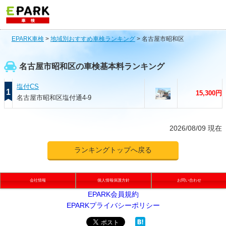
EPARK車検
>
地域別おすすめ車検ランキング
>
名古屋市昭和区
名古屋市昭和区の車検基本料ランキング
塩付CS
1
15,300円
名古屋市昭和区塩付通4-9
2026/08/09 現在
ランキングトップへ戻る
会社情報
個人情報保護方針
お問い合わせ