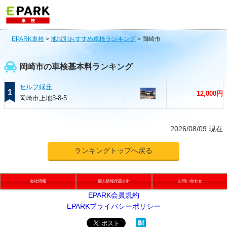
EPARK車検
>
地域別おすすめ車検ランキング
>
岡崎市
岡崎市の車検基本料ランキング
セルフ緑丘
1
12,000円
岡崎市上地3-8-5
2026/08/09 現在
ランキングトップへ戻る
会社情報
個人情報保護方針
お問い合わせ