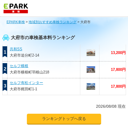
EPARK車検
>
地域別おすすめ車検ランキング
>
大府市
大府市の車検基本料ランキング
共和SS
1
13,200円
大府市追分町2-14
セルフ横根
2
17,800円
大府市横根町羽根山218
セルフ有松インター
3
17,800円
大府市梶田町1-1
2026/08/08 現在
ランキングトップへ戻る