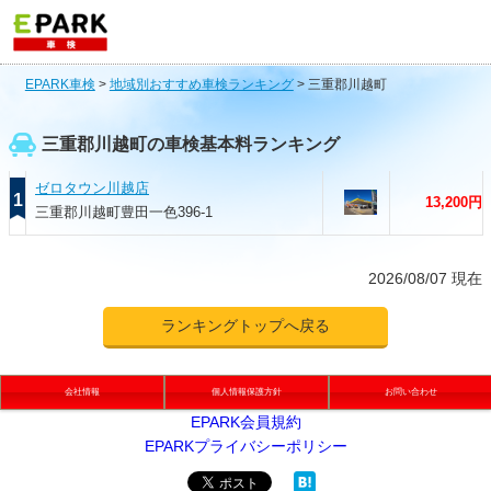
EPARK車検
>
地域別おすすめ車検ランキング
>
三重郡川越町
三重郡川越町の車検基本料ランキング
ゼロタウン川越店
1
13,200円
三重郡川越町豊田一色396-1
2026/08/07 現在
ランキングトップへ戻る
会社情報
個人情報保護方針
お問い合わせ