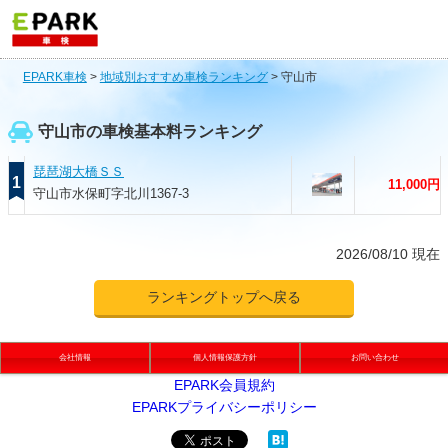
EPARK車検
>
地域別おすすめ車検ランキング
>
守山市
守山市の車検基本料ランキング
琵琶湖大橋ＳＳ
1
11,000円
守山市水保町字北川1367-3
2026/08/10 現在
ランキングトップへ戻る
会社情報
個人情報保護方針
お問い合わせ