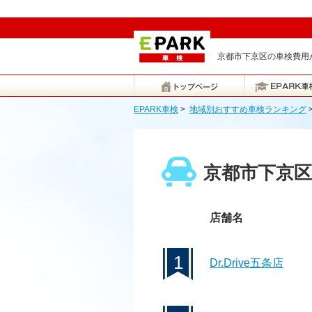
京都市下京区の車検費用が
EPARK車検
>
地域別おすすめ車検ランキング
京都市下京
店舗名
1
Dr.Drive五条店