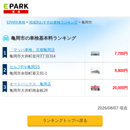
EPARK車検
>
地域別おすすめ車検ランキング
>
亀岡市
亀岡市の車検基本料ランキング
「マッハ車検」京都亀岡店
1
7,700円
亀岡市大井町並河3丁目314
セルフR９亀岡SS
2
9,800円
亀岡市余部町塞又81-1
オートバックス 亀岡店
3
20,000円
亀岡市大井町南金岐28
2026/08/07 現在
ランキングトップへ戻る