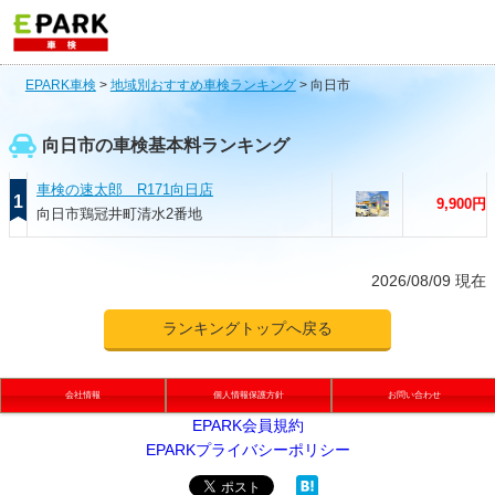
EPARK車検
>
地域別おすすめ車検ランキング
>
向日市
向日市の車検基本料ランキング
車検の速太郎 R171向日店
1
9,900円
向日市鶏冠井町清水2番地
2026/08/09 現在
ランキングトップへ戻る
会社情報
個人情報保護方針
お問い合わせ