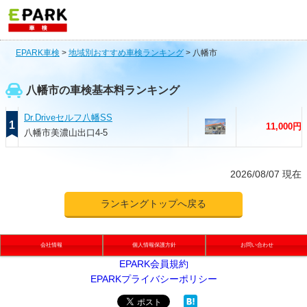
EPARK車検
>
地域別おすすめ車検ランキング
>
八幡市
八幡市の車検基本料ランキング
Dr.Driveセルフ八幡SS
1
11,000円
八幡市美濃山出口4-5
2026/08/07 現在
ランキングトップへ戻る
会社情報
個人情報保護方針
お問い合わせ