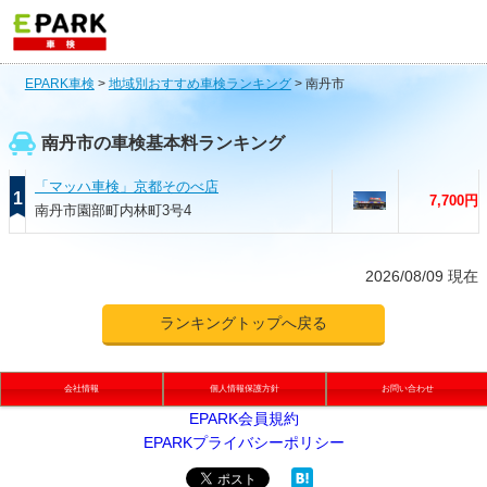
EPARK車検
>
地域別おすすめ車検ランキング
>
南丹市
南丹市の車検基本料ランキング
「マッハ車検」京都そのべ店
1
7,700円
南丹市園部町内林町3号4
2026/08/09 現在
ランキングトップへ戻る
会社情報
個人情報保護方針
お問い合わせ