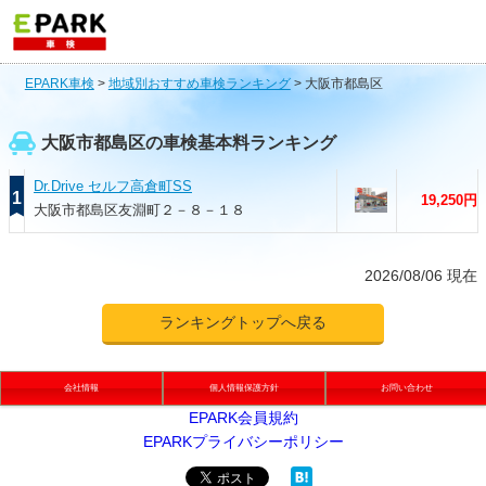
EPARK車検
>
地域別おすすめ車検ランキング
>
大阪市都島区
大阪市都島区の車検基本料ランキング
Dr.Drive セルフ高倉町SS
1
19,250円
大阪市都島区友淵町２－８－１８
2026/08/06 現在
ランキングトップへ戻る
会社情報
個人情報保護方針
お問い合わせ