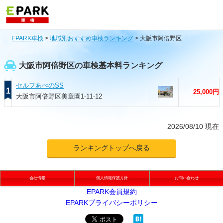
EPARK車検
>
地域別おすすめ車検ランキング
>
大阪市阿倍野区
大阪市阿倍野区の車検基本料ランキング
セルフあべのSS
1
25,000円
大阪市阿倍野区美章園1-11-12
2026/08/10 現在
ランキングトップへ戻る
会社情報
個人情報保護方針
お問い合わせ